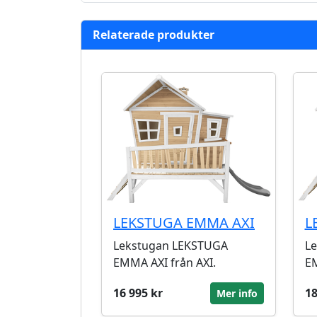
Relaterade produkter
LEKSTUGA EMMA AXI
L
Lekstugan LEKSTUGA
L
EMMA AXI från AXI.
EM
16 995 kr
18
Mer info