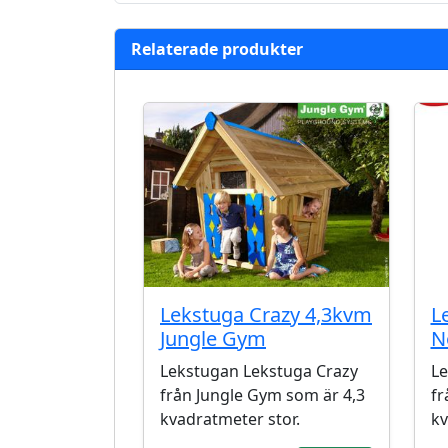
Relaterade produkter
Lekstuga Crazy 4,3kvm
L
Jungle Gym
N
Lekstugan Lekstuga Crazy
Le
från Jungle Gym som är 4,3
fr
kvadratmeter stor.
kv