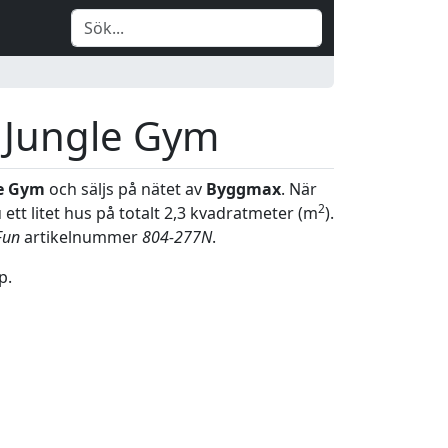
 Jungle Gym
e Gym
och säljs på nätet av
Byggmax
. När
2
 ett litet hus på totalt 2,3 kvadratmeter (m
).
Fun
artikelnummer
804-277N
.
p.