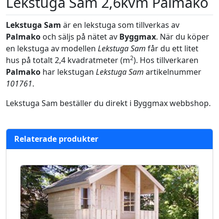
Lekstuga Sam 2,6kvm Palmako
Lekstuga Sam
är en lekstuga som tillverkas av
Palmako
och säljs på nätet av
Byggmax
. När du köper
en lekstuga av modellen
Lekstuga Sam
får du ett litet
2
hus på totalt 2,4 kvadratmeter (m
). Hos tillverkaren
Palmako
har lekstugan
Lekstuga Sam
artikelnummer
101761
.
Lekstuga Sam beställer du direkt i Byggmax webbshop.
Relaterade produkter