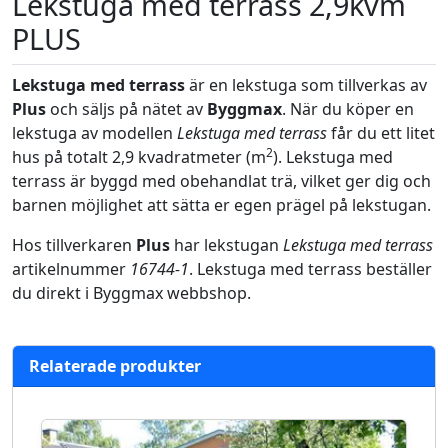
Lekstuga med terrass 2,9kvm
PLUS
Lekstuga med terrass
är en lekstuga som tillverkas av
Plus
och säljs på nätet av
Byggmax
. När du köper en
lekstuga av modellen
Lekstuga med terrass
får du ett litet
2
hus på totalt 2,9 kvadratmeter (m
). Lekstuga med
terrass är byggd med obehandlat trä, vilket ger dig och
barnen möjlighet att sätta er egen prägel på lekstugan.
Hos tillverkaren
Plus
har lekstugan
Lekstuga med terrass
artikelnummer
16744-1
. Lekstuga med terrass beställer
du direkt i Byggmax webbshop.
Relaterade produkter